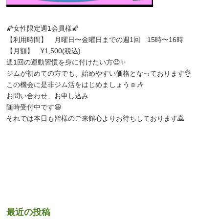
🌠女性限定週1会員様🌠
【利用時間】 月曜日〜金曜日までの週1回 15時〜16時
【月額】 ¥1,500(税込)
週1回の運動習慣を身に付けたい方😉✨
ジムが初めての方でも、始めやすい価格となっております👌
この機会に是非ジム活をはじめましょう☺️🎶
お問い合わせ、お申し込み
随時受付中です😆
それでは本日も皆様のご来館心よりお待ちしております🙇
#フィッチョリーナ
#ミマスモール
#あおば
#筋トレ
#筋トレ男子
#
筋トレ女子
#ダイエット
#筋力アップ
#運動不足解消
#ボディメイ
ク
#マッチョ
#マッスル
#トレーニング
#フィットネス
#レンタル
ジム
#飯泉
#24時間ジム
#24時間営業
#年中無休
#ジム初心者
#初心者大歓迎
#健康習慣
最近の投稿