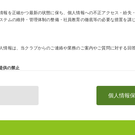
情報を正確かつ最新の状態に保ち、個人情報への不正アクセス・紛失
ステムの維持・管理体制の整備・社員教育の徹底等の必要な措置を講
人情報は、当クラブからのご連絡や業務のご案内やご質問に対する回
提供の禁止
預かりした個人情報を適切に管理し、次のいずれかに該当する場合を
個人情報
スを行なうために当社が業務を委託する業者に対して開示する場合
必要である場合
性及び安全性確保のために、セキュリティに万全の対策を講じています